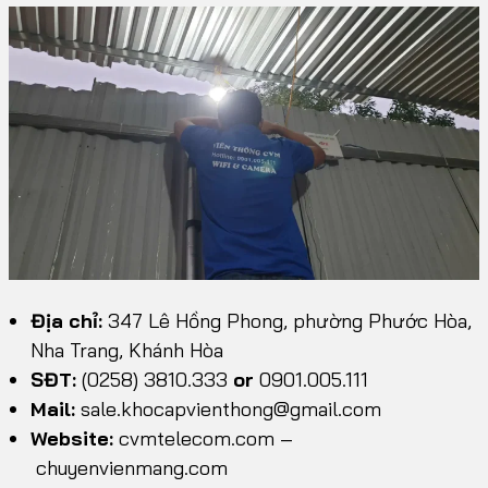
Địa chỉ:
347 Lê Hồng Phong, phường Phước Hòa,
Nha Trang, Khánh Hòa
SĐT:
(0258) 3810.333
or
0901.005.111
Mail:
sale.khocapvienthong@gmail.com
Website:
cvmtelecom.com
–
chuyenvienmang.com