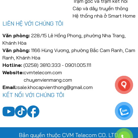
Trạm gốc và trạm kết nối
Cáp và dây truyền thông
Hệ thống nhà ở Smart Home
LIÊN HỆ VỚI CHÚNG TÔI
Văn phòng:
228/15 Lê Hồng Phong, phường Nha Trang,
Khánh Hòa
Văn phòng:
1166 Hùng Vương, phường Bắc Cam Ranh, Cam
Ranh, Khánh Hòa
Hotline:
(0258) 3810.333 - 0901.005.111
Website:
cvmtelecom.com
chuyenvienmang.com
Email:
sale.khocapvienthong@gmail.com
KẾT NỐI VỚI CHÚNG TÔI
Bản quyền thuộc CVM Telecom CO. LTD.