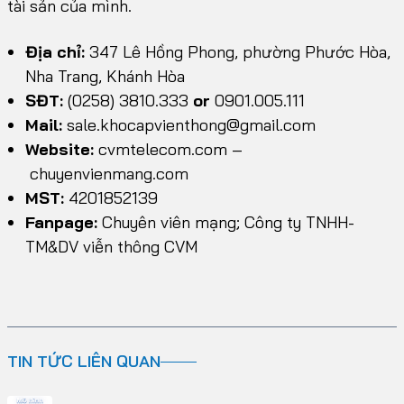
tài sản của mình.
Địa chỉ:
347 Lê Hồng Phong, phường Phước Hòa,
Nha Trang, Khánh Hòa
SĐT:
(0258) 3810.333
or
0901.005.111
Mail:
sale.khocapvienthong@gmail.com
Website:
cvmtelecom.com
–
chuyenvienmang.com
MST:
4201852139
Fanpage:
Chuyên viên mạng; Công ty TNHH-
TM&DV viễn thông CVM
TIN TỨC LIÊN QUAN