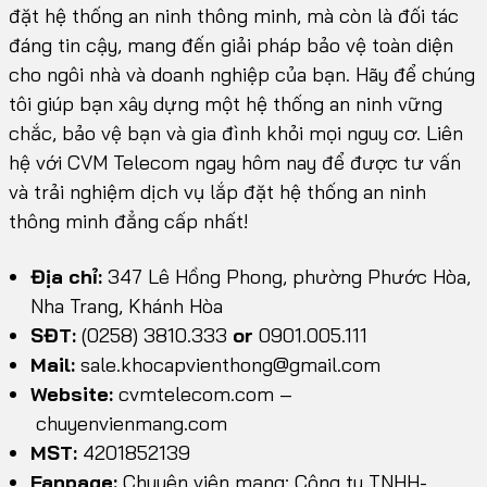
đặt hệ thống an ninh thông minh, mà còn là đối tác
đáng tin cậy, mang đến giải pháp bảo vệ toàn diện
cho ngôi nhà và doanh nghiệp của bạn. Hãy để chúng
tôi giúp bạn xây dựng một hệ thống an ninh vững
chắc, bảo vệ bạn và gia đình khỏi mọi nguy cơ. Liên
hệ với CVM Telecom ngay hôm nay để được tư vấn
và trải nghiệm dịch vụ lắp đặt hệ thống an ninh
thông minh đẳng cấp nhất!
Địa chỉ:
347 Lê Hồng Phong, phường Phước Hòa,
Nha Trang, Khánh Hòa
SĐT:
(0258) 3810.333
or
0901.005.111
Mail:
sale.khocapvienthong@gmail.com
Website:
cvmtelecom.com
–
chuyenvienmang.com
MST:
4201852139
Fanpage:
Chuyên viên mạng; Công ty TNHH-