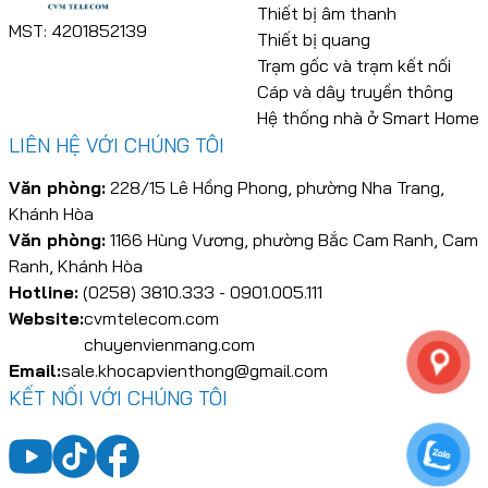
Thiết bị âm thanh
MST: 4201852139
Thiết bị quang
Trạm gốc và trạm kết nối
Cáp và dây truyền thông
Hệ thống nhà ở Smart Home
LIÊN HỆ VỚI CHÚNG TÔI
Văn phòng:
228/15 Lê Hồng Phong, phường Nha Trang,
Khánh Hòa
Văn phòng:
1166 Hùng Vương, phường Bắc Cam Ranh, Cam
Ranh, Khánh Hòa
Hotline:
(0258) 3810.333 - 0901.005.111
Website:
cvmtelecom.com
chuyenvienmang.com
Email:
sale.khocapvienthong@gmail.com
KẾT NỐI VỚI CHÚNG TÔI