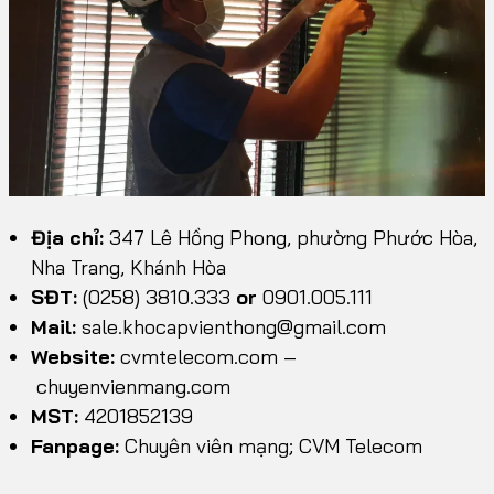
Địa chỉ:
347 Lê Hồng Phong, phường Phước Hòa,
Nha Trang, Khánh Hòa
SĐT:
(0258) 3810.333
or
0901.005.111
Mail:
sale.khocapvienthong@gmail.com
Website:
cvmtelecom.com
–
chuyenvienmang.com
MST:
4201852139
Fanpage:
Chuyên viên mạng; CVM Telecom