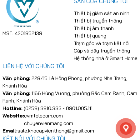
SẢN CỦA CHÚNG TÔI
Thiết bị giám sát an ninh
Thiết bị truyền thông
Thiết bị âm thanh
MST: 4201852139
Thiết bị quang
Trạm gốc và trạm kết nối
Cáp và dây truyền thông
Hệ thống nhà ở Smart Home
LIÊN HỆ VỚI CHÚNG TÔI
Văn phòng:
228/15 Lê Hồng Phong, phường Nha Trang,
Khánh Hòa
Văn phòng:
1166 Hùng Vương, phường Bắc Cam Ranh, Cam
Ranh, Khánh Hòa
Hotline:
(0258) 3810.333 - 0901.005.111
Website:
cvmtelecom.com
chuyenvienmang.com
Email:
sale.khocapvienthong@gmail.com
KẾT NỐI VỚI CHÚNG TÔI