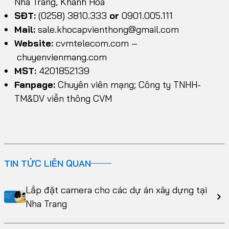
Nha Trang, Khánh Hòa
SĐT:
(0258) 3810.333
or
0901.005.111
Mail:
sale.khocapvienthong@gmail.com
Website:
cvmtelecom.com
–
chuyenvienmang.com
MST:
4201852139
Fanpage:
Chuyên viên mạng; Công ty TNHH-
TM&DV viễn thông CVM
TIN TỨC LIÊN QUAN
Lắp đặt camera cho các dự án xây dựng tại
Nha Trang