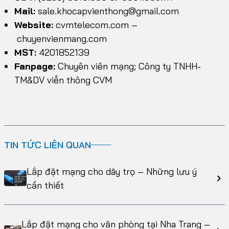
Mail:
sale.khocapvienthong@gmail.com
Website:
cvmtelecom.com
–
chuyenvienmang.com
MST:
4201852139
Fanpage:
Chuyên viên mạng; Công ty TNHH-
TM&DV viễn thông CVM
TIN TỨC LIÊN QUAN
Lắp đặt mạng cho dãy trọ – Những lưu ý
cần thiết
Lắp đặt mạng cho văn phòng tại Nha Trang –