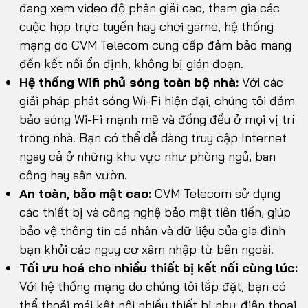
đang xem video độ phân giải cao, tham gia các
cuộc họp trực tuyến hay chơi game, hệ thống
mạng do CVM Telecom cung cấp đảm bảo mang
đến kết nối ổn định, không bị gián đoạn.
Hệ thống Wifi phủ sóng toàn bộ nhà:
Với các
giải pháp phát sóng Wi-Fi hiện đại, chúng tôi đảm
bảo sóng Wi-Fi mạnh mẽ và đồng đều ở mọi vị trí
trong nhà. Bạn có thể dễ dàng truy cập Internet
ngay cả ở những khu vực như phòng ngủ, ban
công hay sân vườn.
An toàn, bảo mật cao:
CVM Telecom sử dụng
các thiết bị và công nghệ bảo mật tiên tiến, giúp
bảo vệ thông tin cá nhân và dữ liệu của gia đình
bạn khỏi các nguy cơ xâm nhập từ bên ngoài.
Tối ưu hoá cho nhiều thiết bị kết nối cùng lúc:
Với hệ thống mạng do chúng tôi lắp đặt, bạn có
thể thoải mái kết nối nhiều thiết bị như điện thoại,