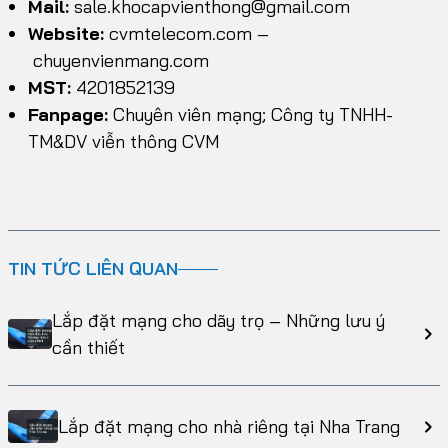
Mail:
sale.khocapvienthong@gmail.com
Website:
cvmtelecom.com
–
chuyenvienmang.com
MST:
4201852139
Fanpage:
Chuyên viên mạng; Công ty TNHH-
TM&DV viễn thông CVM
TIN TỨC LIÊN QUAN
Lắp đặt mạng cho dãy trọ – Những lưu ý
cần thiết
Lắp đặt mạng cho nhà riêng tại Nha Trang