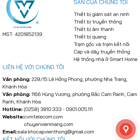
SẢN CỦA CHÚNG TÔI
Thiết bị giám sát an ninh
Thiết bị truyền thông
Thiết bị âm thanh
MST: 4201852139
Thiết bị quang
Trạm gốc và trạm kết nối
Cáp và dây truyền thông
Hệ thống nhà ở Smart Home
LIÊN HỆ VỚI CHÚNG TÔI
Văn phòng:
228/15 Lê Hồng Phong, phường Nha Trang,
Khánh Hòa
Văn phòng:
1166 Hùng Vương, phường Bắc Cam Ranh, Cam
Ranh, Khánh Hòa
Hotline:
(0258) 3810.333 - 0901.005.111
Website:
cvmtelecom.com
chuyenvienmang.com
Email:
sale.khocapvienthong@gmail.com
KẾT NỐI VỚI CHÚNG TÔI