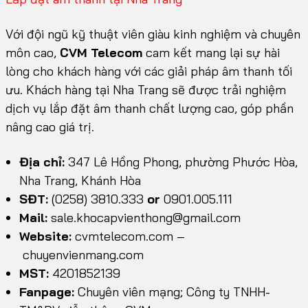
Với đội ngũ kỹ thuật viên giàu kinh nghiệm và chuyên
môn cao,
CVM Telecom
cam kết mang lại sự hài
lòng cho khách hàng với các giải pháp âm thanh tối
ưu. Khách hàng tại Nha Trang sẽ được trải nghiệm
dịch vụ lắp đặt âm thanh chất lượng cao, góp phần
nâng cao giá trị.
Địa chỉ:
347 Lê Hồng Phong, phường Phước Hòa,
Nha Trang, Khánh Hòa
SĐT:
(0258) 3810.333
or
0901.005.111
Mail:
sale.khocapvienthong@gmail.com
Website:
cvmtelecom.com
–
chuyenvienmang.com
MST:
4201852139
Fanpage:
Chuyên viên mạng; Công ty TNHH-