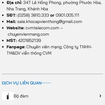
Địa chỉ:
347 Lê Hồng Phong, phường Phước Hòa,
Nha Trang, Khánh Hòa
SĐT:
(0258) 3810.333
or
0901.005.111
Mail:
sale.khocapvienthong@gmail.com
Website:
cvmtelecom.com
–
chuyenvienmang.com
MST:
4201852139
Fanpage:
Chuyên viên mạng; Công ty TNHH-
TM&DV viễn thông CVM
DỊCH VỤ LIÊN QUAN
Bộ đàm