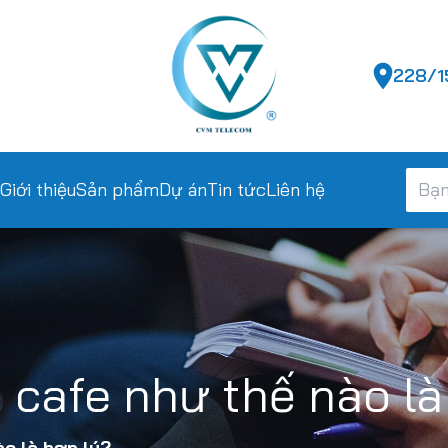
228/15
Giới thiệu
Sản phẩm
Dự án
Tin tức
Liên hệ
 cafe như thế nào là
o là hợp lý?