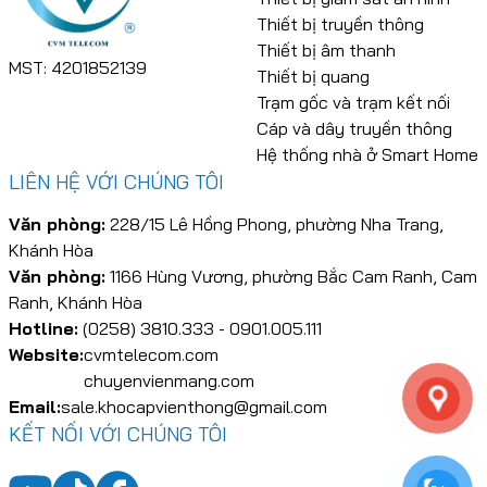
Thiết bị truyền thông
Thiết bị âm thanh
MST: 4201852139
Thiết bị quang
Trạm gốc và trạm kết nối
Cáp và dây truyền thông
Hệ thống nhà ở Smart Home
LIÊN HỆ VỚI CHÚNG TÔI
Văn phòng:
228/15 Lê Hồng Phong, phường Nha Trang,
Khánh Hòa
Văn phòng:
1166 Hùng Vương, phường Bắc Cam Ranh, Cam
Ranh, Khánh Hòa
Hotline:
(0258) 3810.333 - 0901.005.111
Website:
cvmtelecom.com
chuyenvienmang.com
Email:
sale.khocapvienthong@gmail.com
KẾT NỐI VỚI CHÚNG TÔI