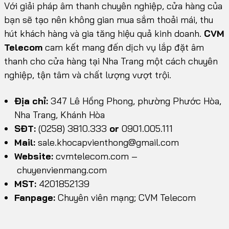
Với giải pháp âm thanh chuyên nghiệp, cửa hàng của
bạn sẽ tạo nên không gian mua sắm thoải mái, thu
hút khách hàng và gia tăng hiệu quả kinh doanh.
CVM
Telecom
cam kết mang đến dịch vụ lắp đặt âm
thanh cho cửa hàng tại Nha Trang một cách chuyên
nghiệp, tận tâm và chất lượng vượt trội.
Địa chỉ:
347 Lê Hồng Phong, phường Phước Hòa,
Nha Trang, Khánh Hòa
SĐT:
(0258) 3810.333
or
0901.005.111
Mail:
sale.khocapvienthong@gmail.com
Website:
cvmtelecom.com
–
chuyenvienmang.com
MST:
4201852139
Fanpage:
Chuyên viên mạng; CVM Telecom