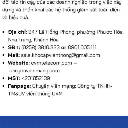
đối tác tin cậy của các doanh nghiệp trong việc xây
dựng và triển khai các hệ thống giám sát toàn diện
và hiệu quả.
Địa chỉ:
347 Lê Hồng Phong, phường Phước Hòa,
Nha Trang, Khánh Hòa
SĐT:
(0258) 3810.333
or
0901.005.111
Mail:
sale.khocapvienthong@gmail.com
Website:
cvmtelecom.com
–
chuyenvienmang.com
MST:
4201852139
Fanpage:
Chuyên viên mạng; Công ty TNHH-
TM&DV viễn thông CVM