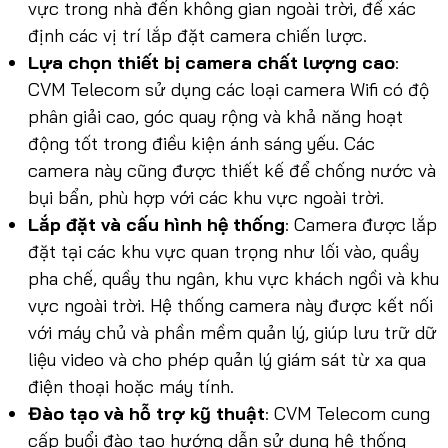
vực trong nhà đến không gian ngoài trời, để xác
định các vị trí lắp đặt camera chiến lược.
Lựa chọn thiết bị camera chất lượng cao
:
CVM Telecom sử dụng các loại camera Wifi có độ
phân giải cao, góc quay rộng và khả năng hoạt
động tốt trong điều kiện ánh sáng yếu. Các
camera này cũng được thiết kế để chống nước và
bụi bẩn, phù hợp với các khu vực ngoài trời.
Lắp đặt và cấu hình hệ thống
: Camera được lắp
đặt tại các khu vực quan trọng như lối vào, quầy
pha chế, quầy thu ngân, khu vực khách ngồi và khu
vực ngoài trời. Hệ thống camera này được kết nối
với máy chủ và phần mềm quản lý, giúp lưu trữ dữ
liệu video và cho phép quản lý giám sát từ xa qua
điện thoại hoặc máy tính.
Đào tạo và hỗ trợ kỹ thuật
: CVM Telecom cung
cấp buổi đào tạo hướng dẫn sử dụng hệ thống