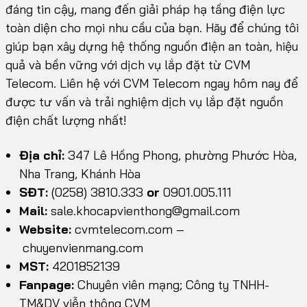
đáng tin cậy, mang đến giải pháp hạ tầng điện lực
toàn diện cho mọi nhu cầu của bạn. Hãy để chúng tôi
giúp bạn xây dựng hệ thống nguồn điện an toàn, hiệu
quả và bền vững với dịch vụ lắp đặt từ CVM
Telecom. Liên hệ với CVM Telecom ngay hôm nay để
được tư vấn và trải nghiệm dịch vụ lắp đặt nguồn
điện chất lượng nhất!
Địa chỉ:
347 Lê Hồng Phong, phường Phước Hòa,
Nha Trang, Khánh Hòa
SĐT:
(0258) 3810.333
or
0901.005.111
Mail:
sale.khocapvienthong@gmail.com
Website:
cvmtelecom.com
–
chuyenvienmang.com
MST:
4201852139
Fanpage:
Chuyên viên mạng; Công ty TNHH-
TM&DV viễn thông CVM