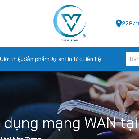
228/15
Giới thiệu
Sản phẩm
Dự án
Tin tức
Liên hệ
sử dụng mạng WAN tại
N tại Nha Trang