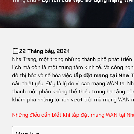
22 Tháng bảy, 2024
Nha Trang, một trong những thành phố phát triển n
lịch mà còn là một trung tâm kinh tế. Và công ng
đô thị hóa và số hóa việc
lắp đặt mạng tại Nha 
cầu thiết yếu. Đây là lý do vì sao mạng WAN tại N
thành một phần không thể thiếu trong hạ tầng cô
khám phá những lợi ích vượt trội mà mạng WAN m
Những điều cần biết khi lắp đặt mạng WAN tại Nh
Mục lục