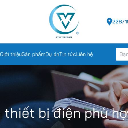
228/15
Giới thiệu
Sản phẩm
Dự án
Tin tức
Liên hệ
 thiết bị điện phù h