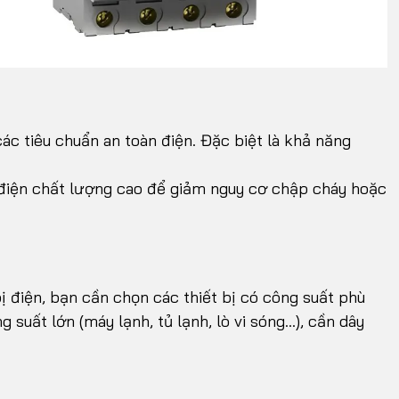
các tiêu chuẩn an toàn điện. Đặc biệt là khả năng
h điện chất lượng cao để giảm nguy cơ chập cháy hoặc
ị điện, bạn cần chọn các thiết bị có công suất phù
ng suất lớn (máy lạnh, tủ lạnh, lò vi sóng…), cần dây