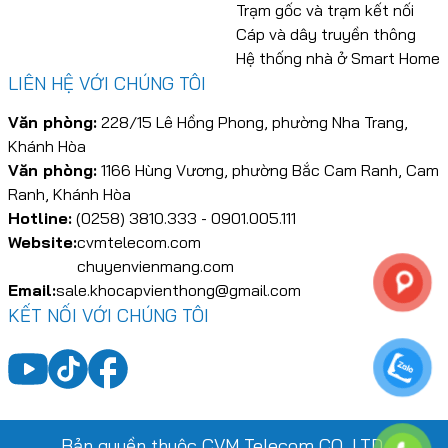
Trạm gốc và trạm kết nối
Cáp và dây truyền thông
Hệ thống nhà ở Smart Home
LIÊN HỆ VỚI CHÚNG TÔI
Văn phòng:
228/15 Lê Hồng Phong, phường Nha Trang,
Khánh Hòa
Văn phòng:
1166 Hùng Vương, phường Bắc Cam Ranh, Cam
Ranh, Khánh Hòa
Hotline:
(0258) 3810.333 - 0901.005.111
Website:
cvmtelecom.com
chuyenvienmang.com
Email:
sale.khocapvienthong@gmail.com
KẾT NỐI VỚI CHÚNG TÔI
Bản quyền thuộc CVM Telecom CO. LTD.