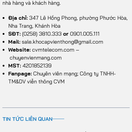
nhà hàng và khách hàng.
Địa chỉ:
347 Lê Hồng Phong, phường Phước Hòa,
Nha Trang, Khánh Hòa
SĐT:
(0258) 3810.333
or
0901.005.111
Mail:
sale.khocapvienthong@gmail.com
Website:
cvmtelecom.com
–
chuyenvienmang.com
MST:
4201852139
Fanpage:
Chuyên viên mạng; Công ty TNHH-
TM&DV viễn thông CVM
TIN TỨC LIÊN QUAN