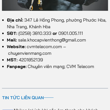
Địa chỉ:
347 Lê Hồng Phong, phường Phước Hòa,
Nha Trang, Khánh Hòa
SĐT:
(0258) 3810.333
or
0901.005.111
Mail:
sale.khocapvienthong@gmail.com
Website:
cvmtelecom.com
–
chuyenvienmang.com
MST:
4201852139
Fanpage:
Chuyên viên mạng; CVM Telecom
TIN TỨC LIÊN QUAN