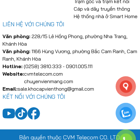
Trạm gốc và trạm kết nối
Cáp và dây truyền thông
Hệ thống nhà ở Smart Home
LIÊN HỆ VỚI CHÚNG TÔI
Văn phòng:
228/15 Lê Hồng Phong, phường Nha Trang,
Khánh Hòa
Văn phòng:
1166 Hùng Vương, phường Bắc Cam Ranh, Cam
Ranh, Khánh Hòa
Hotline:
(0258) 3810.333 - 0901.005.111
Website:
cvmtelecom.com
chuyenvienmang.com
Email:
sale.khocapvienthong@gmail.com
KẾT NỐI VỚI CHÚNG TÔI
Bản quyền thuộc CVM Telecom CO. LTD.