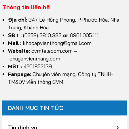
Thông tin liên hệ
Địa chỉ:
347 Lê Hồng Phong, P.Phước Hòa, Nha
Trang, Khánh Hòa
SĐT :
(0258) 3810.333
or
0901.005.111
Mail :
khocapvienthong@gmail.com
Website:
cvmtelecom.com
–
chuyenvienmang.com
MST :
4201852139
Fanpage:
Chuyên viên mạng; Công ty TNHH-
TM&DV viễn thông CVM
DANH MỤC TIN TỨC
Tin dịch vụ