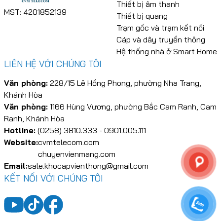
Thiết bị âm thanh
MST: 4201852139
Thiết bị quang
Trạm gốc và trạm kết nối
Cáp và dây truyền thông
Hệ thống nhà ở Smart Home
LIÊN HỆ VỚI CHÚNG TÔI
Văn phòng:
228/15 Lê Hồng Phong, phường Nha Trang,
Khánh Hòa
Văn phòng:
1166 Hùng Vương, phường Bắc Cam Ranh, Cam
Ranh, Khánh Hòa
Hotline:
(0258) 3810.333 - 0901.005.111
Website:
cvmtelecom.com
chuyenvienmang.com
Email:
sale.khocapvienthong@gmail.com
KẾT NỐI VỚI CHÚNG TÔI