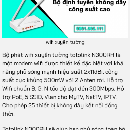
wifi xuyên tường
Bộ phát wifi xuyên tường totolink N300RH là
một modem wifi được thiết kế đặc biệt với khả
năng phủ sóng mạnh hiệu suất 2x11dBi, công
suất cực khủng 500mW với 2 Anten rời. Hỗ trợ
Wifi chuẩn B, G, N tốc độ đạt đến 300Mbps. Hỗ
trợ PoE, 5 SSID, Vlan cho MyTV, NetTV, IPTV.
Cho phép 25 thiết bị không dây kết nối đồng
thời.
Totolink N300RH sẽ giúp bạn phủ sóng toàn bộ