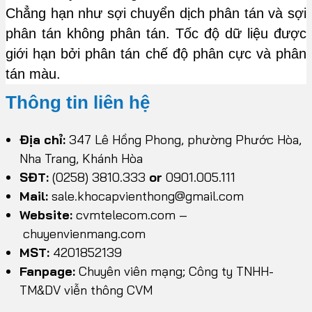
Chẳng hạn như sợi chuyển dịch phân tán và sợi
phân tán không phân tán. Tốc độ dữ liệu được
giới hạn bởi phân tán chế độ phân cực và phân
tán màu.
Thông tin liên hệ
Địa chỉ:
347 Lê Hồng Phong, phường Phước Hòa,
Nha Trang, Khánh Hòa
SĐT:
(0258) 3810.333
or
0901.005.111
Mail:
sale.
khocapvienthong@gmail.com
Website:
cvmtelecom.com
–
chuyenvienmang.com
MST:
4201852139
Fanpage:
Chuyên viên mạng; Công ty TNHH-
TM&DV viễn thông CVM