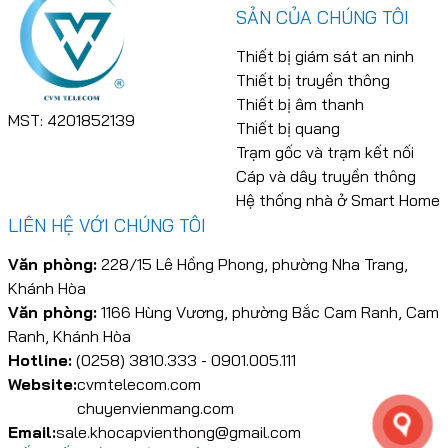
SẢN CỦA CHÚNG TÔI
Thiết bị giám sát an ninh
Thiết bị truyền thông
Thiết bị âm thanh
MST: 4201852139
Thiết bị quang
Trạm gốc và trạm kết nối
Cáp và dây truyền thông
Hệ thống nhà ở Smart Home
LIÊN HỆ VỚI CHÚNG TÔI
Văn phòng:
228/15 Lê Hồng Phong, phường Nha Trang,
Khánh Hòa
Văn phòng:
1166 Hùng Vương, phường Bắc Cam Ranh, Cam
Ranh, Khánh Hòa
Hotline:
(0258) 3810.333 - 0901.005.111
Website:
cvmtelecom.com
chuyenvienmang.com
Email:
sale.khocapvienthong@gmail.com