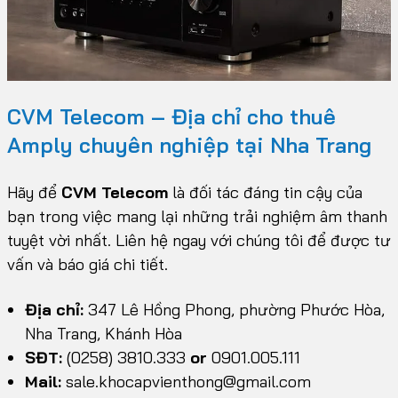
CVM Telecom – Địa chỉ cho thuê
Amply chuyên nghiệp tại Nha Trang
Hãy để
CVM Telecom
là đối tác đáng tin cậy của
bạn trong việc mang lại những trải nghiệm âm thanh
tuyệt vời nhất. Liên hệ ngay với chúng tôi để được tư
vấn và báo giá chi tiết.
Địa chỉ:
347 Lê Hồng Phong, phường Phước Hòa,
Nha Trang, Khánh Hòa
SĐT:
(0258) 3810.333
or
0901.005.111
Mail:
sale.khocapvienthong@gmail.com