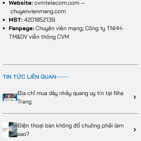
Website:
cvmtelecom.com
–
chuyenvienmang.com
MST:
4201852139
Fanpage:
Chuyên viên mạng; Công ty TNHH-
TM&DV viễn thông CVM
TIN TỨC LIÊN QUAN
Địa chỉ mua dây nhảy quang uy tín tại Nha
Trang
Điện thoại bàn không đổ chuông phải làm
sao?