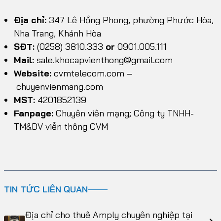
Địa chỉ:
347 Lê Hồng Phong, phường Phước Hòa,
Nha Trang, Khánh Hòa
SĐT:
(0258) 3810.333
or
0901.005.111
Mail:
sale.khocapvienthong@gmail.com
Website:
cvmtelecom.com
–
chuyenvienmang.com
MST:
4201852139
Fanpage:
Chuyên viên mạng; Công ty TNHH-
TM&DV viễn thông CVM
TIN TỨC LIÊN QUAN
Địa chỉ cho thuê Amply chuyên nghiệp tại