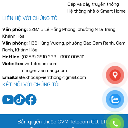
Cáp và dây truyền thông
Hệ thống nhà ở Smart Home
LIÊN HỆ VỚI CHÚNG TÔI
Văn phòng:
228/15 Lê Hồng Phong, phường Nha Trang,
Khánh Hòa
Văn phòng:
1166 Hùng Vương, phường Bắc Cam Ranh, Cam
Ranh, Khánh Hòa
Hotline:
(0258) 3810.333 - 0901.005.111
Website:
cvmtelecom.com
chuyenvienmang.com
Email:
sale.khocapvienthong@gmail.com
KẾT NỐI VỚI CHÚNG TÔI
Bản quyền thuộc CVM Telecom CO. LTD.