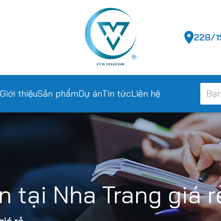
228/15
Giới thiệu
Sản phẩm
Dự án
Tin tức
Liên hệ
n tại Nha Trang giá r
giá rẻ