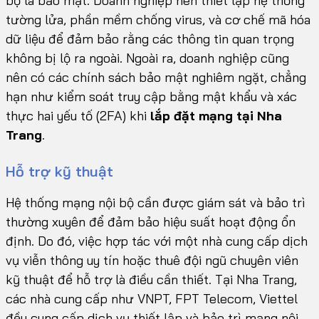
bộ là bảo mật. Doanh nghiệp nên thiết lập hệ thống
tường lửa, phần mềm chống virus, và cơ chế mã hóa
dữ liệu để đảm bảo rằng các thông tin quan trọng
không bị lộ ra ngoài. Ngoài ra, doanh nghiệp cũng
nên có các chính sách bảo mật nghiêm ngặt, chẳng
hạn như kiểm soát truy cập bằng mật khẩu và xác
thực hai yếu tố (2FA) khi
lắp đặt mạng tại Nha
Trang
.
Hỗ trợ kỹ thuật
Hệ thống mạng nội bộ cần được giám sát và bảo trì
thường xuyên để đảm bảo hiệu suất hoạt động ổn
định. Do đó, việc hợp tác với một nhà cung cấp dịch
vụ viễn thông uy tín hoặc thuê đội ngũ chuyên viên
kỹ thuật để hỗ trợ là điều cần thiết. Tại Nha Trang,
các nhà cung cấp như VNPT, FPT Telecom, Viettel
đều cung cấp dịch vụ thiết lập và bảo trì mạng nội