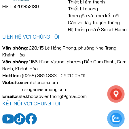
Thiết bị âm thanh
MST: 4201852139
Thiết bị quang
Trạm gốc và trạm kết nối
Cáp và dây truyền thông
Hệ thống nhà ở Smart Home
LIÊN HỆ VỚI CHÚNG TÔI
Văn phòng:
228/15 Lê Hồng Phong, phường Nha Trang,
Khánh Hòa
Văn phòng:
1166 Hùng Vương, phường Bắc Cam Ranh, Cam
Ranh, Khánh Hòa
Hotline:
(0258) 3810.333 - 0901.005.111
Website:
cvmtelecom.com
chuyenvienmang.com
Email:
sale.khocapvienthong@gmail.com
KẾT NỐI VỚI CHÚNG TÔI