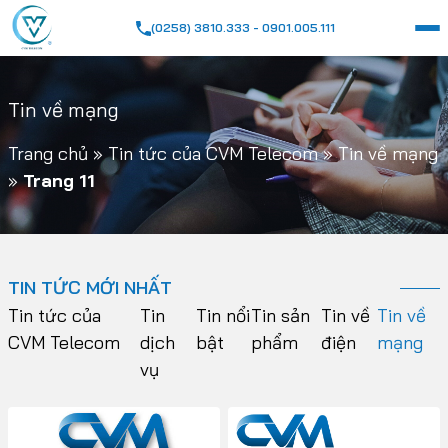
(0258) 3810.333 - 0901.005.111
Tin về mạng
Trang chủ
»
Tin tức của CVM Telecom
»
Tin về mạng
»
Trang 11
TIN TỨC MỚI NHẤT
Tin tức của
Tin
Tin nổi
Tin sản
Tin về
Tin về
CVM Telecom
dịch
bật
phẩm
điện
mạng
vụ