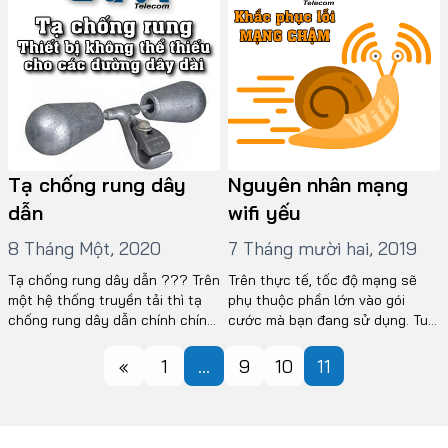
Tạ chống rung dây
Nguyên nhân mạng
dẫn
wifi yếu
8 Tháng Một, 2020
7 Tháng mười hai, 2019
Tạ chống rung dây dẫn ??? Trên
Trên thực tế, tốc độ mạng sẽ
một hệ thống truyền tải thì tạ
phụ thuộc phần lớn vào gói
chống rung dây dẫn chính chính
cước mà bạn đang sử dụng. Tuy
là phụ kiện đi kèm với các dây
nhiên, có rất nhiều nguyên nhân
dẫn như cáp quang ADSS; cáp
làm tốc độ mạng wifi yếu, chậm
«
1
…
9
10
11
quang OPGW; dây dẫn AC,
sau thời gian dài sử dụng. Bạn
ACSR, GZT, MCM;…. Công dụng
đã tìm đủ mọi cách nhưng không
Trên một hệ thống truyền tải dài
thể kết nối vào mạng wifi hoặc
sẽ xảy ra hiện tượng […]
kết […]